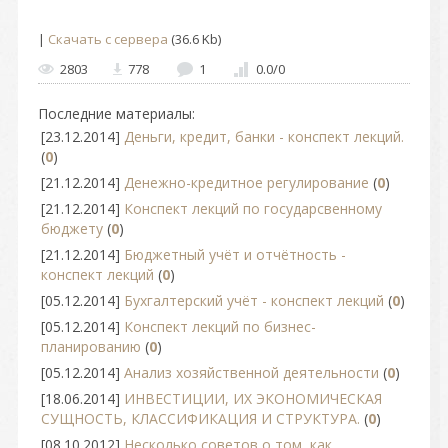
|
Скачать с сервера
(36.6 Kb)
2803
778
1
0.0
/
0
Последние материалы:
[23.12.2014]
Деньги, кредит, банки - конспект лекций.
(
0
)
[21.12.2014]
Денежно-кредитное регулирование
(
0
)
[21.12.2014]
Конспект лекций по государсвенному
бюджету
(
0
)
[21.12.2014]
Бюджетный учёт и отчётность -
конспект лекций
(
0
)
[05.12.2014]
Бухгалтерский учёт - конспект лекций
(
0
)
[05.12.2014]
Конспект лекций по бизнес-
планированию
(
0
)
[05.12.2014]
Анализ хозяйственной деятельности
(
0
)
[18.06.2014]
ИНВЕСТИЦИИ, ИХ ЭКОНОМИЧЕСКАЯ
СУЩНОСТЬ, КЛАССИФИКАЦИЯ И СТРУКТУРА.
(
0
)
[08.10.2012]
Несколько советов о том, как