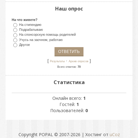
Наш опрос
На что живете?
На стипендию
Подрабатываю
На спонсорскую помощь родителей
Учусь на заочном, работаю
Другое
[
·
]
Результаты
Архив опросов
Всего ответов:
70
Статистика
Онлайн всего:
1
Гостей:
1
Пользователей:
0
Copyright POPAL © 2007-2026
|
Хостинг от
uCoz