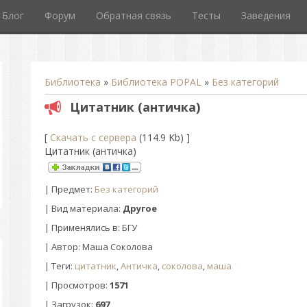
Блог
Форум
Обратная связь
Тесты
Заведения
Библиотека
»
Библиотека POPAL
»
Без категорий
Цитатник (античка)
[
Скачать с сервера
(114.9 Kb) ]
Цитатник (античка)
|
Предмет
:
Без категорий
| Вид материала:
Другое
| Применялись в: БГУ
|
Автор
: Маша Соколова
|
Теги
:
цитатник
,
Античка
,
соколова
,
маша
|
Просмотров
:
1571
|
Загрузок
:
697