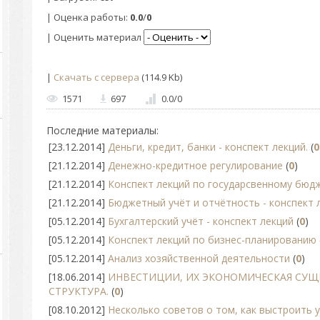
|
Оценка работы
:
0.0
/
0
| Оценить материал
|
Скачать с сервера
(114.9 Kb)
1571
697
0.0
/
0
Последние материалы:
[23.12.2014]
Деньги, кредит, банки - конспект лекций.
(
0
[21.12.2014]
Денежно-кредитное регулирование
(
0
)
[21.12.2014]
Конспект лекций по государсвенному бюд
[21.12.2014]
Бюджетный учёт и отчётность - конспект 
[05.12.2014]
Бухгалтерский учёт - конспект лекций
(
0
)
[05.12.2014]
Конспект лекций по бизнес-планированию
[05.12.2014]
Анализ хозяйственной деятельности
(
0
)
[18.06.2014]
ИНВЕСТИЦИИ, ИХ ЭКОНОМИЧЕСКАЯ СУЩ
СТРУКТУРА.
(
0
)
[08.10.2012]
Несколько советов о том, как выстроить