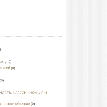
)
жету
(
0
)
лекций
(
0
)
(
0
)
НОСТЬ, КЛАССИФИКАЦИЯ И
 успешное общение
(
0
)