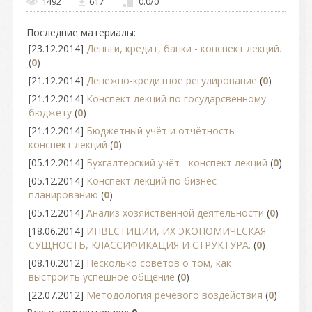
1492
617
0.0
/
0
Последние материалы:
[23.12.2014]
Деньги, кредит, банки - конспект лекций.
(
0
)
[21.12.2014]
Денежно-кредитное регулирование
(
0
)
[21.12.2014]
Конспект лекций по государсвенному
бюджету
(
0
)
[21.12.2014]
Бюджетный учёт и отчётность -
конспект лекций
(
0
)
[05.12.2014]
Бухгалтерский учёт - конспект лекций
(
0
)
[05.12.2014]
Конспект лекций по бизнес-
планированию
(
0
)
[05.12.2014]
Анализ хозяйственной деятельности
(
0
)
[18.06.2014]
ИНВЕСТИЦИИ, ИХ ЭКОНОМИЧЕСКАЯ
СУЩНОСТЬ, КЛАССИФИКАЦИЯ И СТРУКТУРА.
(
0
)
[08.10.2012]
Несколько советов о том, как
выстроить успешное общение
(
0
)
[22.07.2012]
Методология речевого воздействия
(
0
)