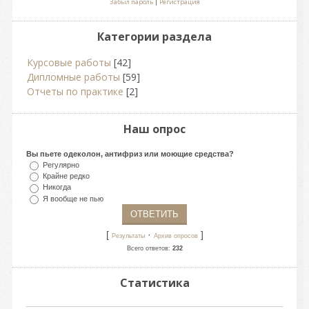
Забыл пароль
|
Регистрация
Категории раздела
Курсовые работы
[42]
Дипломные работы
[59]
Отчеты по практике
[2]
Наш опрос
Вы пьете одеколон, антифриз или моющие средства?
Регулярно
Крайне редко
Никогда
Я вообще не пью
[
·
]
Результаты
Архив опросов
Всего ответов:
232
Статистика