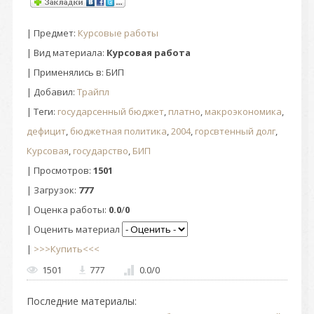
|
Предмет
:
Курсовые работы
| Вид материала:
Курсовая работа
| Применялись в: БИП
|
Добавил
:
Трайпл
|
Теги
:
государсенный бюджет
,
платно
,
макроэкономика
,
дефицит
,
бюджетная политика
,
2004
,
горсвтенный долг
,
Курсовая
,
государство
,
БИП
|
Просмотров
:
1501
|
Загрузок
:
777
|
Оценка работы
:
0.0
/
0
| Оценить материал
|
>>>Купить<<<
1501
777
0.0
/
0
Последние материалы: