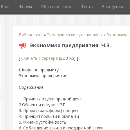
Блог
Форум
Обратная связь
Тесты
Заведения
Библиотека
»
Экономические дисциплины
»
Экономика 
Экономика предприятия. Ч.3.
[
Скачать с сервера
(32.3 Kb) ]
Шпора по предмету:
Экономика предприятия
Содержание:
1. Причины и цели пред-ой деят.
2.Объект и предмет ЭП.
3. Пр-ый (трансформ.) процесс
4. Принцип приб-ти и окупа-ти
5. Финанс.устойчивость
6. Соблюдение зак-ва и предприн-ой этики.