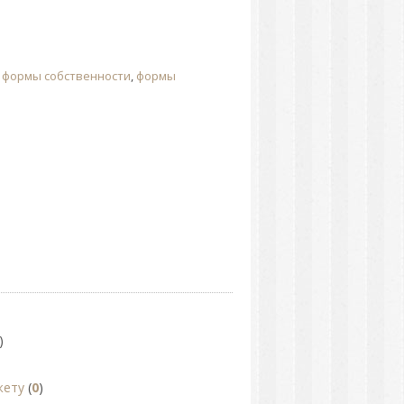
,
формы собственности
,
формы
)
жету
(
0
)