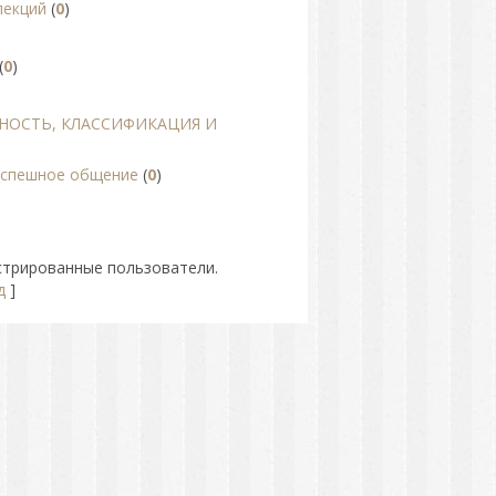
лекций
(
0
)
(
0
)
НОСТЬ, КЛАССИФИКАЦИЯ И
 успешное общение
(
0
)
стрированные пользователи.
д
]