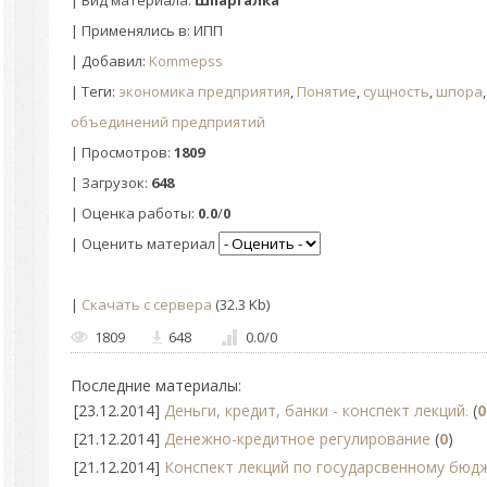
| Вид материала:
Шпаргалка
| Применялись в: ИПП
|
Добавил
:
Kommepss
|
Теги
:
экономика предприятия
,
Понятие
,
сущность
,
шпора
объединений предприятий
|
Просмотров
:
1809
|
Загрузок
:
648
|
Оценка работы
:
0.0
/
0
| Оценить материал
|
Скачать с сервера
(32.3 Kb)
1809
648
0.0
/
0
Последние материалы:
[23.12.2014]
Деньги, кредит, банки - конспект лекций.
(
0
[21.12.2014]
Денежно-кредитное регулирование
(
0
)
[21.12.2014]
Конспект лекций по государсвенному бюд