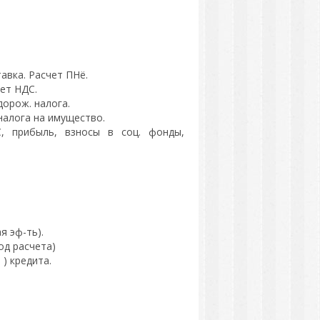
авка. Расчет ПНё.
ет НДС.
дорож. налога.
налога на имущество.
, прибыль, взносы в соц. фонды,
я эф-ть).
од расчета)
) кредита.