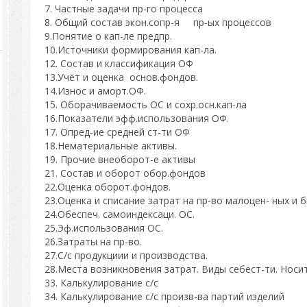
7. Частные задачи пр-го процесса
8. Общий состав экон.сопр-я пр-ых процессов
9.Понятие о кап-ле предпр.
10.Источники формирования кап-ла.
12. Состав и классификация ОФ
13.Учёт и оценка основ.фондов.
14.Износ и аморт.ОФ.
15. Оборачиваемость ОС и сохр.осн.кап-ла
16.Показатели эфф.использования ОФ.
17. Опред-ие средней ст-ти ОФ
18.Нематериальные активы.
19. Прочие внеоборот-е активы
21. Состав и оборот обор.фондов
22.Оценка оборот.фондов.
23.Оценка и списание затрат на пр-во малоцен- ных и
24.Обеспеч. самоиндексаци. ОС.
25.Эф.использования ОС.
26.Затраты на пр-во.
27.С/с продукциии и производства.
28.Места возникновения затрат. Виды себест-ти. Носит
33. Калькулирование с/с
34. Калькулирование с/с произв-ва партий изделий