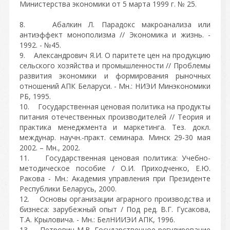
Министерства экономики от 5 марта 1999 г. № 25.
8. Абалкин Л. Парадокс макроанализа или
антиэффект монополизма // Экономика и жизнь. -
1992. - №45.
9. Александрович Я.И. О паритете цен на продукцию
сельского хозяйства и промышленности // Проблемы
развития экономики и формирования рыночных
отношений АПК Беларуси. - Мн.: НИЭИ Минэкономики
РБ, 1995.
10. Государственная ценовая политика на продукты
питания отечественных производителей // Теория и
практика менеджмента и маркетинга. Тез. докл.
междунар. научн.-практ. семинара. Минск 29-30 мая
2002. – Мн., 2002.
11. Государственная ценовая политика: Учебно-
методическое пособие / О.И. Приходченко, Е.Ю.
Ракова - Мн.: Академия управления при Президенте
Республики Беларусь, 2000.
12. Основы организации аграрного производства и
бизнеса: зарубежный опыт / Под ред. В.Г. Гусакова,
Т.А. Крыловича. - Мн.: БелНИИЭИ АПК, 1996.
13. Петрович М.В. Государственное регулирование