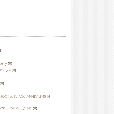
)
жету
(
0
)
лекций
(
0
)
(
0
)
НОСТЬ, КЛАССИФИКАЦИЯ И
 успешное общение
(
0
)