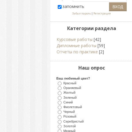
запомнить
Забыл пароль
|
Регистрация
Категории раздела
Курсовые работы
[42]
Дипломные работы
[59]
Отчеты по практике
[2]
Наш опрос
Ваш любимый цвет?
Красный
Оранжевый
Желтый
Зеленый
Синий
Фиолетовый
Черный
Розовый
Серебристый
Золотой
Медный