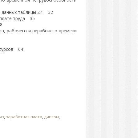
м данных таблицы 2.1 32
оплате труда 35
8
ков, рабочего и нерабочего времени
есурсов 64
из
,
заработная плата
,
диплом
,