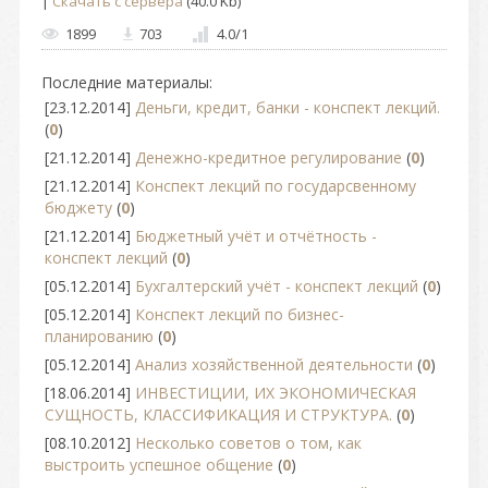
|
Скачать с сервера
(40.0 Kb)
1899
703
4.0
/
1
Последние материалы:
[23.12.2014]
Деньги, кредит, банки - конспект лекций.
(
0
)
[21.12.2014]
Денежно-кредитное регулирование
(
0
)
[21.12.2014]
Конспект лекций по государсвенному
бюджету
(
0
)
[21.12.2014]
Бюджетный учёт и отчётность -
конспект лекций
(
0
)
[05.12.2014]
Бухгалтерский учёт - конспект лекций
(
0
)
[05.12.2014]
Конспект лекций по бизнес-
планированию
(
0
)
[05.12.2014]
Анализ хозяйственной деятельности
(
0
)
[18.06.2014]
ИНВЕСТИЦИИ, ИХ ЭКОНОМИЧЕСКАЯ
СУЩНОСТЬ, КЛАССИФИКАЦИЯ И СТРУКТУРА.
(
0
)
[08.10.2012]
Несколько советов о том, как
выстроить успешное общение
(
0
)