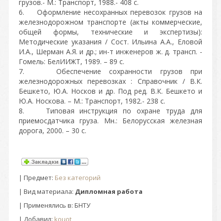
грузов.- М.: Транспорт, 1988.- 408 с.
6. Оформление несохранных перевозок грузов на
железнодорожном транспорте (акты коммерческие,
общей формы, технические и экспертизы):
Методические указания / Сост. Ильина А.А., Еловой
И.А., Шерман А.Я. и др.; ин-т инженеров ж. д. трансп. -
Гомель: БелИИЖТ, 1989. – 89 с.
7. Обеспечение сохранности грузов при
железнодорожных перевозках : Справочник / В.К.
Бешкето, Ю.А. Носков и др. Под ред. В.К. Бешкето и
Ю.А. Носкова. – М.: Транспорт, 1982.- 238 с.
8. Типовая инструкция по охране труда для
приемосдатчика груза. Мн.: Белорусская железная
дорога, 2000. – 30 с.
|
Предмет
:
Без категорий
| Вид материала:
Дипломная работа
| Применялись в: БНТУ
|
Добавил
:
kouot