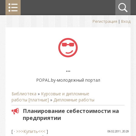
Регистрация
|
Вход
...
POPAL.by-молодежный портал
Библиотека
»
Курсовые и дипломные
работы [платные]
»
Дипломные работы
Планирование себестоимости на
предприятии
[ ·
>>>Купить<<<
]
06.02.2011, 20:29