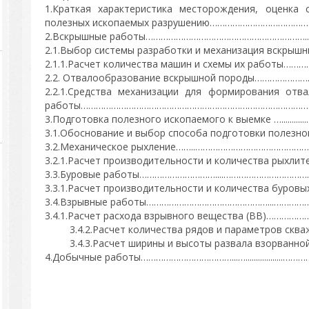
1.Краткая характеристика месторождения, оценка
полезных ископаемых разрушению…………………………………
2.Вскрышные работы……………………………………………………….…
2.1.Выбор системы разработки и механизация вскры
2.1.1.Расчет количества машин и схемы их работ
2.2. Отвалообразование вскрышной породы…………
2.2.1.Средства механизации для формирования отв
работы……………………………………………………………………………………
3.Подготовка полезного ископаемого к выемке …...........
3.1.Обоснование и выбор способа подготовки полезного
3.2.Механическое рыхление……..…………………………………
3.2.1.Расчет производительности и количества рых
3.3.Буровые работы…………………………....……………………………
3.3.1.Расчет производительности и количества буровы
3.4.Взрывные работы…………………………………………...……………
3.4.1.Расчет расхода взрывного вещества (ВВ)………
3.4.2.Расчет количества рядов и параметров 
3.4.3.Расчет ширины и высоты развала взорван
4.Добычные работы………………………………...…..................…