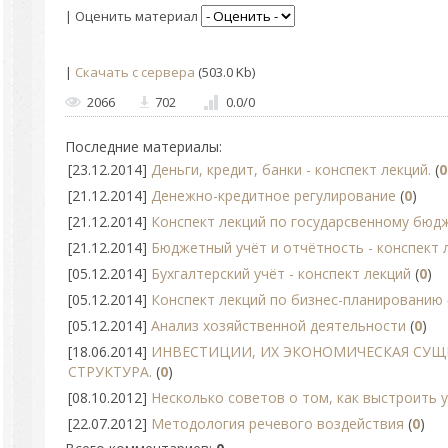
| Оценить материал
|
Скачать с сервера
(503.0 Kb)
2066
702
0.0
/
0
Последние материалы:
[23.12.2014]
Деньги, кредит, банки - конспект лекций.
(
0
[21.12.2014]
Денежно-кредитное регулирование
(
0
)
[21.12.2014]
Конспект лекций по государсвенному бюд
[21.12.2014]
Бюджетный учёт и отчётность - конспект 
[05.12.2014]
Бухгалтерский учёт - конспект лекций
(
0
)
[05.12.2014]
Конспект лекций по бизнес-планированию
[05.12.2014]
Анализ хозяйственной деятельности
(
0
)
[18.06.2014]
ИНВЕСТИЦИИ, ИХ ЭКОНОМИЧЕСКАЯ СУЩ
СТРУКТУРА.
(
0
)
[08.10.2012]
Несколько советов о том, как выстроить
[22.07.2012]
Методология речевого воздействия
(
0
)