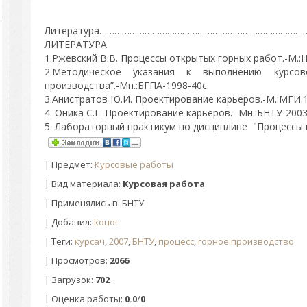
Литература…………………………………………………………………………
ЛИТЕРАТУРА
1.Ржевский В.В. Процессы открытых горных работ.-М.:Н
2.Методическое указания к выполнению курсов
производства”.-Мн.:БГПА-1998-40с.
3.Анистратов Ю.И. Проектирование карьеров.-М.:МГИ.1
4. Оника С.Г. Проектирование карьеров.- Мн.:БНТУ-2003.
5. Лабораторный практикум по дисциплине "Процессы г
|
Предмет
:
Курсовые работы
| Вид материала:
Курсовая работа
| Применялись в: БНТУ
|
Добавил
:
kouot
|
Теги
:
курсач
,
2007
,
БНТУ
,
процесс
,
горное производство
|
Просмотров
:
2066
|
Загрузок
:
702
|
Оценка работы
:
0.0
/
0