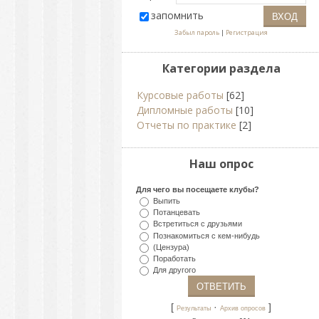
запомнить
Забыл пароль
|
Регистрация
Категории раздела
Курсовые работы
[62]
Дипломные работы
[10]
Отчеты по практике
[2]
Наш опрос
Для чего вы посещаете клубы?
Выпить
Потанцевать
Встретиться с друзьями
Познакомиться с кем-нибудь
(Цензура)
Поработать
Для другого
[
·
]
Результаты
Архив опросов