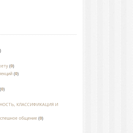
)
жету
(
0
)
лекций
(
0
)
(
0
)
НОСТЬ, КЛАССИФИКАЦИЯ И
 успешное общение
(
0
)