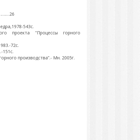
….…26
едра,1978-543с.
ого проекта "Процессы горного
983.-72с.
-151с.
орного производства”.- Мн. 2005г.