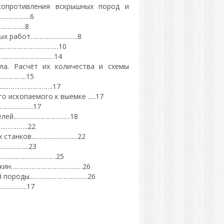
 сопротивления вскрышных пород и
……………..6
………...8
шных работ……………………..8
ы……………………………………10
…………………………………14
ала. Расчёт их количества и схемы
……...15
.......…………………….17
 ископаемого к выемке .....17
……………………17
лителей.…………………………18
…………….22
х станков..…………………...22
…………...23
……………...…………………25
скважин…………………………………26
ной породы..…………………………26
………………….17