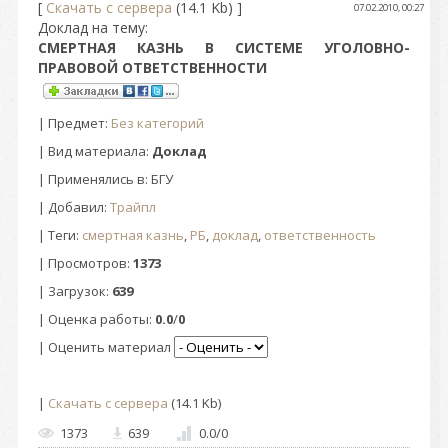
[
Скачать с сервера
(14.1 Kb) ]
07.02.2010, 00:27
Доклад на тему:
СМЕРТНАЯ КАЗНЬ В СИСТЕМЕ УГОЛОВНО-
ПРАВОВОЙ ОТВЕТСТВЕННОСТИ
|
Предмет
:
Без категорий
| Вид материала:
Доклад
| Применялись в: БГУ
|
Добавил
:
Трайпл
|
Теги
:
смертная казнь
,
РБ
,
доклад
,
ответственность
|
Просмотров
:
1373
|
Загрузок
:
639
|
Оценка работы
:
0.0
/
0
| Оценить материал
|
Скачать с сервера
(14.1 Kb)
1373
639
0.0
/
0