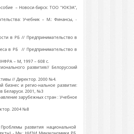
особие – Новоси-бирск: ТОО "ЮКЭА”,
ельства: Учебник – М.: Финансы, -
ости в РБ // Предпринимательство в
еса в РБ // Предпринимательство в
НФРА – М, 1997 – 608 с.
онального развития// Белорусский
тивы // Директор. 2000 №4.
 бизнес и регио-нальное развитие:
в Беларуси. 2001, №3
равление зарубежных стран : Учебное
ектор. 2004 №8
 Проблемы развития национальной
пекты) - Мн.: НИЭИ Минэкономики РБ,