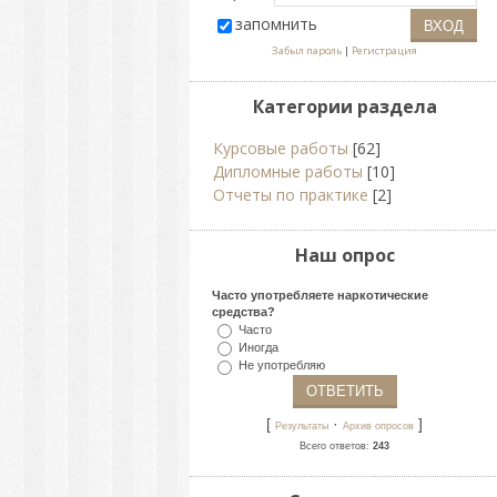
запомнить
Забыл пароль
|
Регистрация
Категории раздела
Курсовые работы
[62]
Дипломные работы
[10]
Отчеты по практике
[2]
Наш опрос
Часто употребляете наркотические
средства?
Часто
Иногда
Не употребляю
[
·
]
Результаты
Архив опросов
Всего ответов:
243