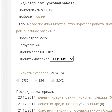
| Вид материала:
Курсовая работа
| Применялись в: БГЭУ
|
Добавил
:
Трайпл
|
Теги
:
малое предпринимательство
,
Курсовая работа
,
зна
региональное развитие
|
Просмотров
:
2735
|
Загрузок
:
856
|
Оценка работы
:
5.0
/
2
| Оценить материал
|
Скачать с сервера
(797.4 Kb)
2735
856
5.0
/
2
Последние материалы:
[23.12.2014]
Деньги, кредит, банки - конспект лекций.
(
0
[21.12.2014]
Денежно-кредитное регулирование
(
0
)
[21.12.2014]
Конспект лекций по государсвенному бюд