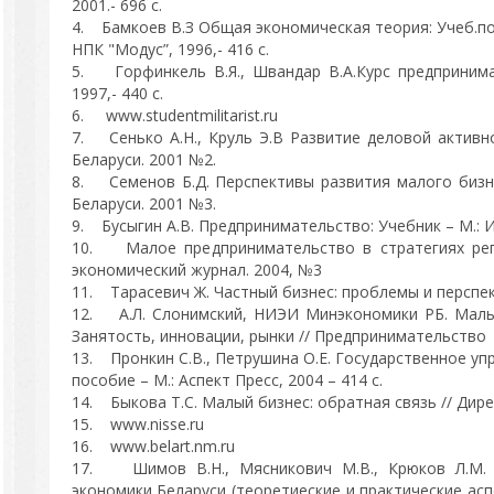
2001.- 696 с.
4. Бамкоев В.З Общая экономическая теория: Учеб.п
НПК "Модус”, 1996,- 416 с.
5. Горфинкель В.Я., Швандар В.А.Курс предпринимат
1997,- 440 с.
6. www.studentmilitarist.ru
7. Сенько А.Н., Круль Э.В Развитие деловой активн
Беларуси. 2001 №2.
8. Семенов Б.Д. Перспективы развития малого бизн
Беларуси. 2001 №3.
9. Бусыгин А.В. Предпринимательство: Учебник – М.: И
10. Малое предпринимательство в стратегиях реги
экономический журнал. 2004, №3
11. Тарасевич Ж. Частный бизнес: проблемы и перспек
12. А.Л. Слонимский, НИЭИ Минэкономики РБ. Малый
Занятость, инновации, рынки // Предпринимательство 
13. Пронкин С.В., Петрушина О.Е. Государственное уп
пособие – М.: Аспект Пресс, 2004 – 414 с.
14. Быкова Т.С. Малый бизнес: обратная связь // Дир
15. www.nisse.ru
16. www.belart.nm.ru
17. Шимов В.Н., Мясникович М.В., Крюков Л.М.
экономики Беларуси (теоретиеские и практические ас