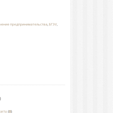
чение предпринимательства
,
БГЭУ
,
)
жету
(
0
)