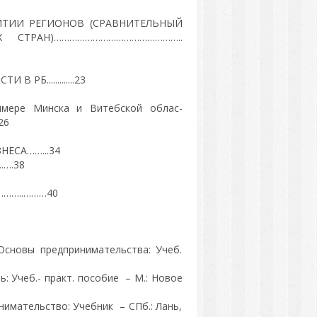
ИТИИ РЕГИОНОВ (СРАВНИТЕЛЬНЫЙ
СТРАН)…………………………………………..
Б.............23
имере Минска и Витебской облас-
26
БИЗНЕСА……...34
….38
……..………40
Основы предпринимательства: Учеб.
: Учеб.- практ. пособие – М.: Новое
нимательство: Учебник – СПб.: Лань,