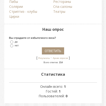
Пабы
Рестораны
Солярии
Спа-салоны
Стриптиз - клубы
Театры
Цирки
Наш опрос
Вы страдаете от избыточного веса?
да
нет
[
·
]
Результаты
Архив опросов
Всего ответов:
214
Статистика
Онлайн всего:
1
Гостей:
1
Пользователей:
0