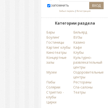
запомнить
Забыл пароль
|
Регистрация
Категории раздела
Бары
Бильярд
Боулинг
ВУЗы
Гостиницы
Казино
Картинг клубы
Кафе
Кинотеатры
Клубы
Концертные
Культурно-
залы
развлекательный
центры
Музеи
Оздоровительные
центры
Пабы
Рестораны
Солярии
Спа-салоны
Стриптиз -
Театры
клубы
Цирки