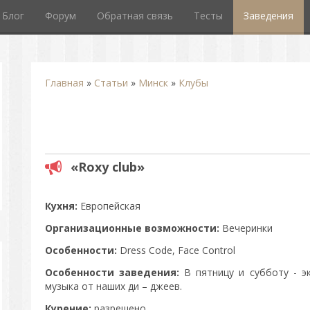
Блог
Форум
Обратная связь
Тесты
Заведения
Главная
»
Статьи
»
Минск
»
Клубы
«Roxy club»
Кухня:
Европейская
Организационные возможности:
Вечеринки
Особенности:
Dress Code, Face Control
Особенности заведения:
В пятницу и субботу - э
музыка от наших ди – джеев.
Курение:
разрешено