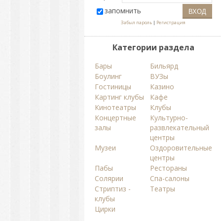
запомнить
Забыл пароль
|
Регистрация
Категории раздела
Бары
Бильярд
Боулинг
ВУЗы
Гостиницы
Казино
Картинг клубы
Кафе
Кинотеатры
Клубы
Концертные
Культурно-
залы
развлекательный
центры
Музеи
Оздоровительные
центры
Пабы
Рестораны
Солярии
Спа-салоны
Стриптиз -
Театры
клубы
Цирки