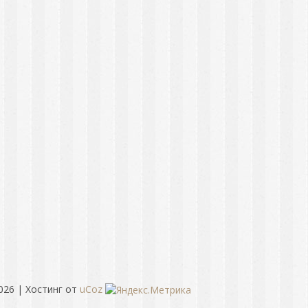
026
|
Хостинг от
uCoz