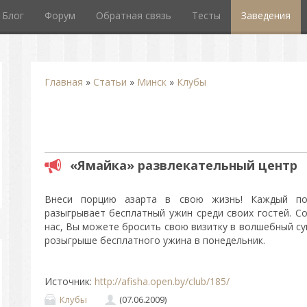
Блог
Форум
Обратная связь
Тесты
Заведения
Главная
»
Статьи
»
Минск
»
Клубы
«Ямайка» развлекательный центр
Внеси порцию азарта в свою жизнь! Каждый по
разыгрывает бесплатный ужин среди своих гостей. Со
нас, Вы можете бросить свою визитку в волшебный су
розыгрыше бесплатного ужина в понедельник.
Источник
:
http://afisha.open.by/club/185/
Клубы
(07.06.2009)