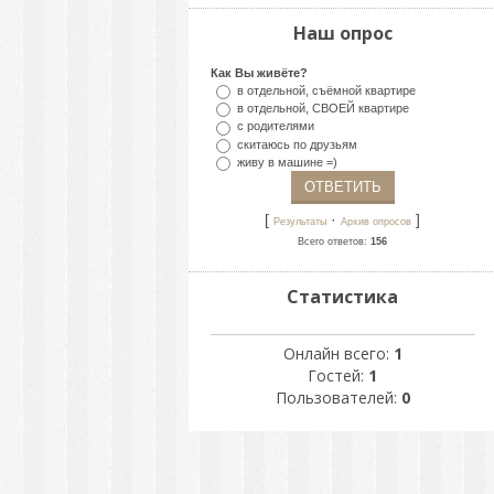
Наш опрос
Как Вы живёте?
в отдельной, съёмной квартире
в отдельной, СВОЕЙ квартире
с родителями
скитаюсь по друзьям
живу в машине =)
[
·
]
Результаты
Архив опросов
Всего ответов:
156
Статистика
Онлайн всего:
1
Гостей:
1
Пользователей:
0