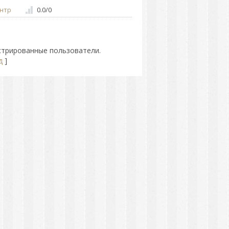
нтр
0.0
/
0
стрированные пользователи.
д
]