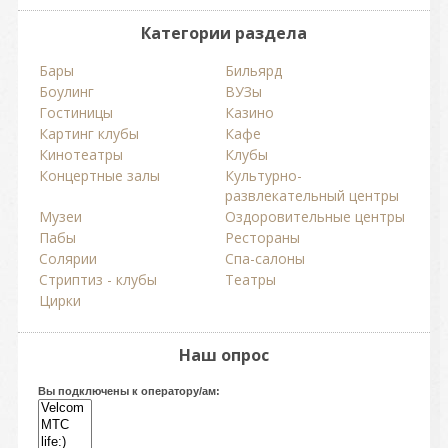
Категории раздела
Бары
Бильярд
Боулинг
ВУЗы
Гостиницы
Казино
Картинг клубы
Кафе
Кинотеатры
Клубы
Концертные залы
Культурно-
развлекательный центры
Музеи
Оздоровительные центры
Пабы
Рестораны
Солярии
Спа-салоны
Стриптиз - клубы
Театры
Цирки
Наш опрос
Вы подключены к оператору/ам: