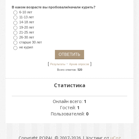
В каком возрасте вы пробовали/начали курить?
6-10 лет
11-13 лет
14-18 лет
19-20 лет
21-25 лет
26-30 лет
старше 30 лет
не курил
[
·
]
Результаты
Архив опросов
Всего ответов:
520
Статистика
Онлайн всего:
1
Гостей:
1
Пользователей:
0
Copyright POPAL © 2007-2026
|
Хостинг от
uCoz