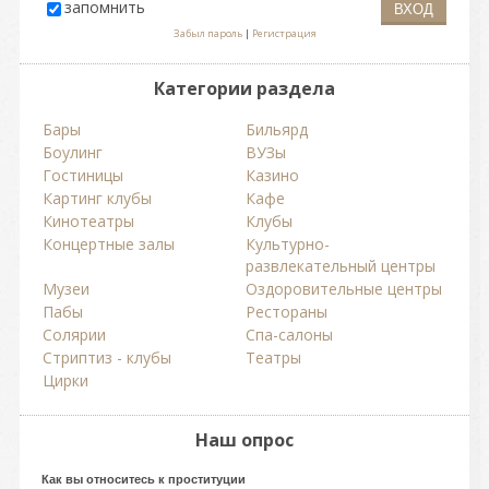
запомнить
Забыл пароль
|
Регистрация
Категории раздела
Бары
Бильярд
Боулинг
ВУЗы
Гостиницы
Казино
Картинг клубы
Кафе
Кинотеатры
Клубы
Концертные залы
Культурно-
развлекательный центры
Музеи
Оздоровительные центры
Пабы
Рестораны
Солярии
Спа-салоны
Стриптиз - клубы
Театры
Цирки
Наш опрос
Как вы относитесь к проституции