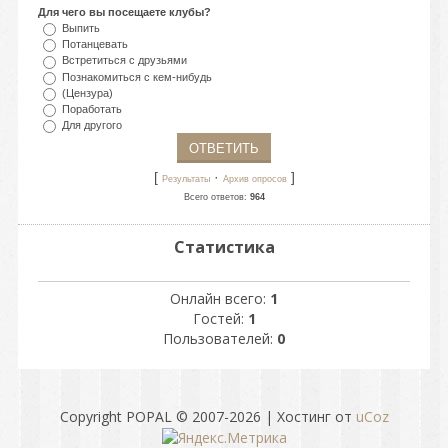
Для чего вы посещаете клубы?
Выпить
Потанцевать
Встретиться с друзьями
Познакомиться с кем-нибудь
(Цензура)
Поработать
Для другого
[
·
]
Результаты
Архив опросов
Всего ответов:
964
Статистика
Онлайн всего:
1
Гостей:
1
Пользователей:
0
Copyright POPAL © 2007-2026
|
Хостинг от
uCoz