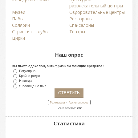
развлекательный центры
Музеи
Оздоровительные центры
Пабы
Рестораны
Солярии
Спа-салоны
Стриптиз - клубы
Театры
Цирки
Наш опрос
Вы пьете одеколон, антифриз или моющие средства?
Регулярно
Крайне редко
Никогда
Я вообще не пью
[
·
]
Результаты
Архив опросов
Всего ответов:
232
Статистика