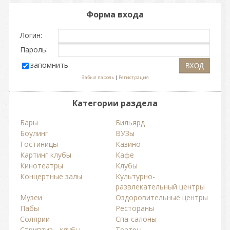
Форма входа
Логин:
Пароль:
запомнить
Забыл пароль
|
Регистрация
Категории раздела
Бары
Бильярд
Боулинг
ВУЗы
Гостиницы
Казино
Картинг клубы
Кафе
Кинотеатры
Клубы
Концертные залы
Культурно-
развлекательный центры
Музеи
Оздоровительные центры
Пабы
Рестораны
Солярии
Спа-салоны
Стриптиз - клубы
Театры