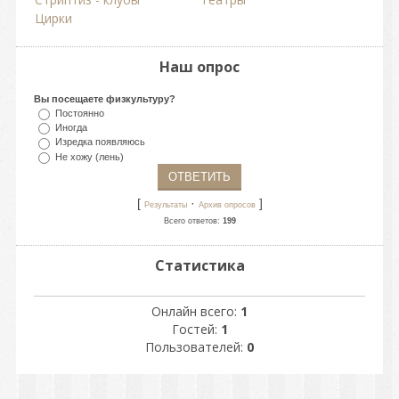
Цирки
Наш опрос
Вы посещаете физкультуру?
Постоянно
Иногда
Изредка появляюсь
Не хожу (лень)
[
·
]
Результаты
Архив опросов
Всего ответов:
199
Статистика
Онлайн всего:
1
Гостей:
1
Пользователей:
0