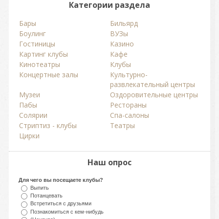
Категории раздела
Бары
Бильярд
Боулинг
ВУЗы
Гостиницы
Казино
Картинг клубы
Кафе
Кинотеатры
Клубы
Концертные залы
Культурно-
развлекательный центры
Музеи
Оздоровительные центры
Пабы
Рестораны
Солярии
Спа-салоны
Стриптиз - клубы
Театры
Цирки
Наш опрос
Для чего вы посещаете клубы?
Выпить
Потанцевать
Встретиться с друзьями
Познакомиться с кем-нибудь