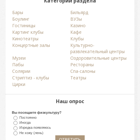
Категории раздела
Бары
Бильярд
Боулинг
ВУЗы
Гостиницы
Казино
Картинг клубы
Кафе
Кинотеатры
Клубы
Концертные залы
Культурно-
развлекательный центры
Музеи
Оздоровительные центры
Пабы
Рестораны
Солярии
Спа-салоны
Стриптиз - клубы
Театры
Цирки
Наш опрос
Вы посещаете физкультуру?
Постоянно
Иногда
Изредка появляюсь
Не хожу (лень)