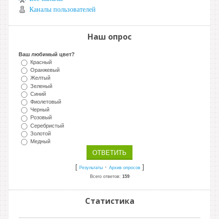
Каналы пользователей
Наш опрос
Ваш любимый цвет?
Красный
Оранжевый
Желтый
Зеленый
Синий
Фиолетовый
Черный
Розовый
Серебристый
Золотой
Медный
[
·
]
Результаты
Архив опросов
Всего ответов:
159
Статистика