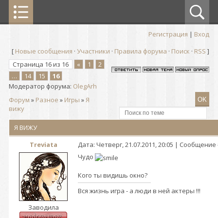
Регистрация
|
Вход
[
Новые сообщения
·
Участники
·
Правила форума
·
Поиск
·
RSS
]
Страница
16
из
16
«
1
2
…
14
15
16
Модератор форума:
OlegArh
Форум
»
Разное
»
Игры
»
Я
вижу
Я ВИЖУ
Treviata
Дата: Четверг, 21.07.2011, 20:05 | Сообщение
Чудо
Кого ты видишь окно?
Вся жизнь игра - а люди в ней актеры !!!
Заводила