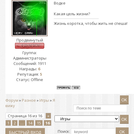
Водке
Какая цель жизни?
Жизнь коротка, чтобы жить не спеша!
Продвинутый
Группа:
Администраторы
Сообщений:
1911
Награды:
6
Репутация:
5
Статус:
Offline
Форум
»
Разное
»
Игры
»
Я
вижу
Страница
16
из
16
«
1
2
…
14
15
16
Поиск: