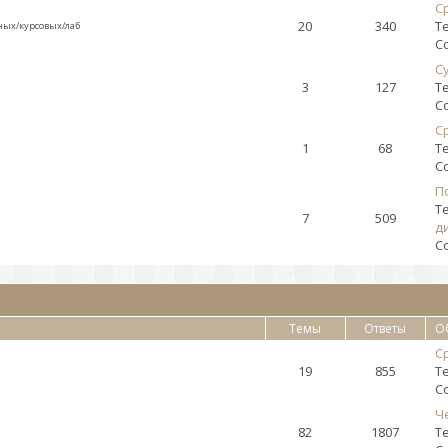
Ср
20
340
Т
ых/курсовых/лаб
С
Су
3
127
Т
С
Ср
1
68
Т
С
По
Т
7
509
д
С
Темы
Ответы
О
Ср
19
855
Т
С
Че
82
1807
Т