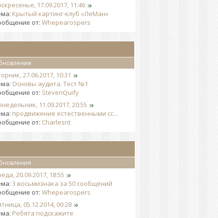
скресенье, 17.09.2017, 11:46
ема:
Крытый картинг-клуб «ЛеМан»
ообщение от:
Whepearospers
бновления
орник, 27.06.2017, 10:31
ема:
Основы аудита. Тест №1
ообщение от:
StevenQuify
недельник, 11.09.2017, 20:55
ема:
продвижение естественными сс...
ообщение от:
Charlesrit
бновления
еда, 20.09.2017, 18:55
ема:
3 восьмизнака за 50 сообщений
ообщение от:
Whepearospers
тница, 05.12.2014, 00:28
ема:
Ребята подскажите