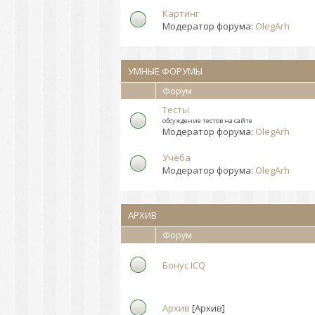
Картинг
Модератор форума:
OlegArh
УМНЫЕ ФОРУМЫ
Форум
Тесты
обсуждение тестов на сайте
Модератор форума:
OlegArh
Учёба
Модератор форума:
OlegArh
АРХИВ
Форум
Бонус ICQ
Архив
[Архив]