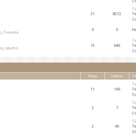
С
Су
31
8572
Т
С
0
0
Н
o
,
Treviata
Су
15
646
Т
ey_Macho
С
Темы
Ответы
О
Су
11
166
Т
С
Ср
2
7
Т
С
Ср
2
46
Т
С