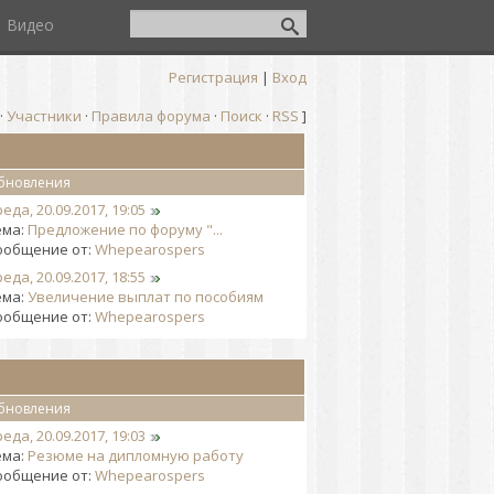
Видео
Регистрация
|
Вход
·
Участники
·
Правила форума
·
Поиск
·
RSS
]
бновления
еда, 20.09.2017, 19:05
ема:
Предложение по форуму "...
ообщение от:
Whepearospers
еда, 20.09.2017, 18:55
ема:
Увеличение выплат по пособиям
ообщение от:
Whepearospers
бновления
еда, 20.09.2017, 19:03
ема:
Резюме на дипломную работу
ообщение от:
Whepearospers