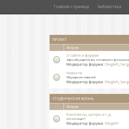
Главная страница
Библиотека
ПРОЕКТ
Форум
О сайте и форуме
Здесь обсуждается все, что связано с функцио
Модератор форума:
OlegArh
,
Serg
Новости
Обсуждение новостей
Модератор форума:
OlegArh
,
Serg
СТУДЕНЧЕСКАЯ ЖИЗНЬ
Форум
Конспекты, шпоры и т.д.
кто что ищет?
Модератор форума:
OlegArh