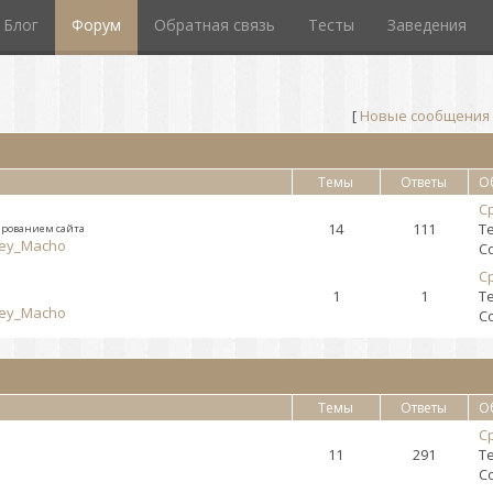
Блог
Форум
Обратная связь
Тесты
Заведения
[
Новые сообщения
Темы
Ответы
О
Ср
14
111
Т
нированием сайта
ey_Macho
С
Ср
1
1
Т
ey_Macho
С
Темы
Ответы
О
Ср
11
291
Т
С