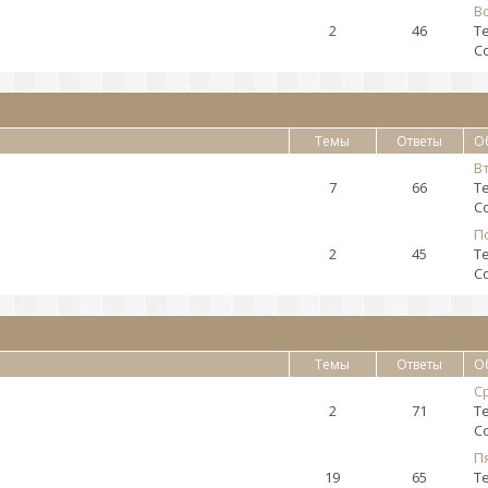
Во
2
46
Т
С
Темы
Ответы
О
Вт
7
66
Т
С
По
2
45
Т
С
Темы
Ответы
О
Ср
2
71
Т
С
Пя
19
65
Т