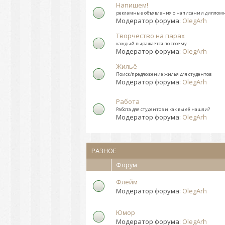
Напишем!
рекламные объявления о написании дипломн
Модератор форума:
OlegArh
Творчество на парах
каждый выражается по своему
Модератор форума:
OlegArh
Жильё
Поиск/предложение жилья для студентов
Модератор форума:
OlegArh
Работа
Работа для студентов и как вы её нашли?
Модератор форума:
OlegArh
РАЗНОЕ
Форум
Флейм
Модератор форума:
OlegArh
Юмор
Модератор форума:
OlegArh