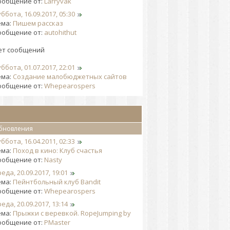
ообщение от:
Larryvak
ббота, 16.09.2017, 05:30
ема:
Пишем рассказ
ообщение от:
autohithut
ет сообщений
ббота, 01.07.2017, 22:01
ема:
Создание малобюджетных сайтов
ообщение от:
Whepearospers
бновления
ббота, 16.04.2011, 02:33
ема:
Поход в кино: Клуб счастья
ообщение от:
Nasty
еда, 20.09.2017, 19:01
ема:
Пейнтбольный клуб Bandit
ообщение от:
Whepearospers
еда, 20.09.2017, 13:14
ема:
Прыжки с веревкой. RopeJumping by
ообщение от:
PMaster