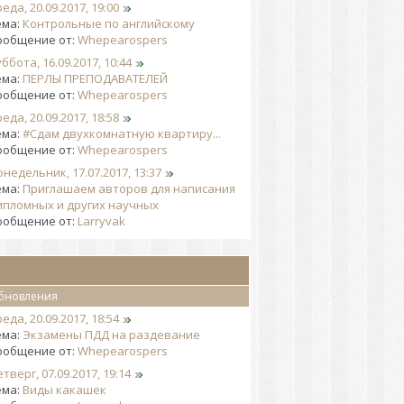
еда, 20.09.2017, 19:00
ема:
Контрольные по английскому
ообщение от:
Whepearospers
ббота, 16.09.2017, 10:44
ема:
ПЕРЛЫ ПРЕПОДАВАТЕЛЕЙ
ообщение от:
Whepearospers
еда, 20.09.2017, 18:58
ема:
#Сдам двухкомнатную квартиру...
ообщение от:
Whepearospers
недельник, 17.07.2017, 13:37
ема:
Приглашаем авторов для написания
ипломных и других научных
ообщение от:
Larryvak
бновления
еда, 20.09.2017, 18:54
ема:
Экзамены ПДД на раздевание
ообщение от:
Whepearospers
тверг, 07.09.2017, 19:14
ема:
Виды какашек