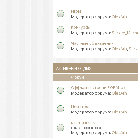
Игры
Модератор форума:
OlegArh
Конкурсы
Модератор форума:
Sergey_Mach
Частные объявления
Модератор форума:
OlegArh
,
Serg
АКТИВНЫЙ ОТДЫХ
Форум
Оффлаин встречи POPAL.by
Модератор форума:
OlegArh
Пейнтбол
Модератор форума:
OlegArh
ROPE JUMPING
Прыжки со страховкой
Модератор форума:
OlegArh