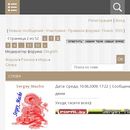
Регистрация
|
Вход
[
Новые сообщения
·
Участники
·
Правила форума
·
Поиск
·
RSS
]
Страница
2
из
52
«
1
2
3
4
…
51
52
»
Модератор форума:
OlegArh
Форум
»
Разное
»
Игры
»
Cлова
CЛОВА
Sergey_Macho
Дата: Среда, 10.06.2009, 17:22 | Сообще
джем
Уходя, гасите всех))