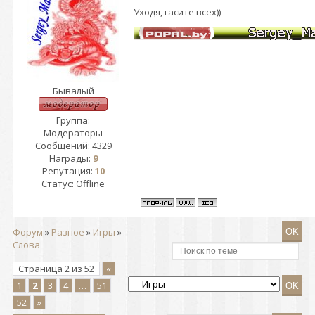
Уходя, гасите всех))
Бывалый
Группа:
Модераторы
Сообщений:
4329
Награды:
9
Репутация:
10
Статус:
Offline
Форум
»
Разное
»
Игры
»
Cлова
Страница
2
из
52
«
1
2
3
4
…
51
52
»