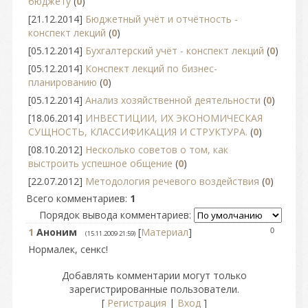
бюджету
(
0
)
[21.12.2014]
Бюджетный учёт и отчётность -
конспект лекций
(
0
)
[05.12.2014]
Бухгалтерский учёт - конспект лекций
(
0
)
[05.12.2014]
Конспект лекций по бизнес-
планированию
(
0
)
[05.12.2014]
Анализ хозяйственной деятельности
(
0
)
[18.06.2014]
ИНВЕСТИЦИИ, ИХ ЭКОНОМИЧЕСКАЯ
СУЩНОСТЬ, КЛАССИФИКАЦИЯ И СТРУКТУРА.
(
0
)
[08.10.2012]
Несколько советов о том, как
выстроить успешное общение
(
0
)
[22.07.2012]
Методология речевого воздействия
(
0
)
Всего комментариев
:
1
Порядок вывода комментариев:
1
Аноним
[
Материал
]
0
(15.11.2009 21:59)
Нормалек, сенкс!
Добавлять комментарии могут только
зарегистрированные пользователи.
[
Регистрация
|
Вход
]