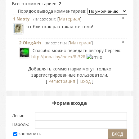
Всего комментариев
:
2
Порядок вывода комментариев:
1
Nasty
[
Материал
]
0
(18.10.2010 00:11)
от блин как-раз такая же тема!
2
OlegArh
[
Материал
]
0
(18.10.2010 11:34)
Спасибо можно передать автору Сергею:
http://popal.by/index/8-328
Добавлять комментарии могут только
зарегистрированные пользователи.
[
Регистрация
|
Вход
]
Форма входа
Логин:
Пароль:
запомнить