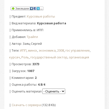
|
Предмет
:
Курсовые работы
| Вид материала:
Курсовая работа
| Применялись в: ИПП
|
Добавил
:
Трайпл
|
Автор
: Заяц Сергей
|
Теги
:
ИПП
,
минск
,
экономика
,
2008
,
гос управление
,
курсач
,
Роль
,
государственый сектор
,
организация
|
Просмотров
:
3373
|
Загрузок
:
1007
|
Комментарии
:
2
|
Оценка работы
:
4.8
/
4
| Оценить материал
|
Скачать с сервера
(132.8 Kb)