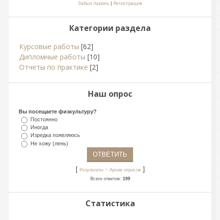
Забыл пароль
|
Регистрация
Категории раздела
Курсовые работы
[62]
Дипломные работы
[10]
Отчеты по практике
[2]
Наш опрос
Вы посещаете физкультуру?
Постоянно
Иногда
Изредка появляюсь
Не хожу (лень)
[
·
]
Результаты
Архив опросов
Всего ответов:
199
Статистика