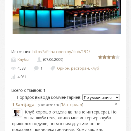
Источник
:
http://afisha.open.by/club/192/
Клубы
(07.06.2009)
4533
1
Орион
,
ресторан
,
клуб
4.0
/
1
Всего отзывов
:
1
Порядок вывода комментариев:
1
Santjaga
[
Материал
]
0
(23.06.2009 14:08)
Клуб хорошо отделан(в плане интерьера). Но
он на любителя, лично мне интерьер клуба
пришелся подуше, но многим друзьям он не
показался привелекатиельным. Кому как, как