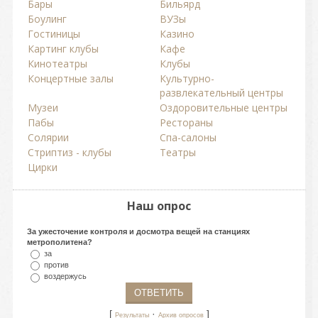
Бары
Бильярд
Боулинг
ВУЗы
Гостиницы
Казино
Картинг клубы
Кафе
Кинотеатры
Клубы
Концертные залы
Культурно-
развлекательный центры
Музеи
Оздоровительные центры
Пабы
Рестораны
Солярии
Спа-салоны
Стриптиз - клубы
Театры
Цирки
Наш опрос
За ужесточение контроля и досмотра вещей на станциях
метрополитена?
за
против
воздержусь
[
·
]
Результаты
Архив опросов