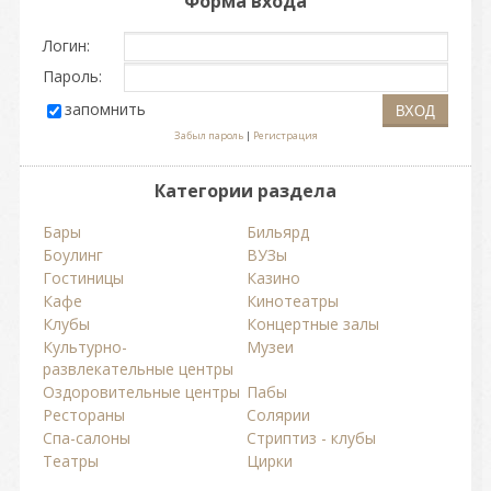
Форма входа
Логин:
Пароль:
запомнить
Забыл пароль
|
Регистрация
Категории раздела
Бары
Бильярд
Боулинг
ВУЗы
Гостиницы
Казино
Кафе
Кинотеатры
Клубы
Концертные залы
Культурно-
Музеи
развлекательные центры
Оздоровительные центры
Пабы
Рестораны
Солярии
Спа-салоны
Стриптиз - клубы
Театры
Цирки