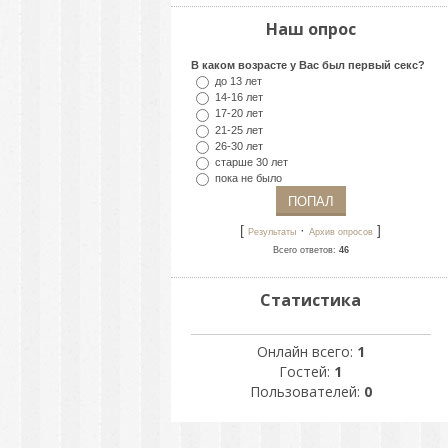
Наш опрос
В каком возрасте у Вас был первый секс?
до 13 лет
14-16 лет
17-20 лет
21-25 лет
26-30 лет
старше 30 лет
пока не было
[
·
]
Результаты
Архив опросов
Всего ответов:
46
Статистика
Онлайн всего:
1
Гостей:
1
Пользователей:
0