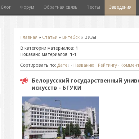
Блог
Форум
Обратная связь
Тесты
Заведения
Главная
»
Статьи
»
Витебск
» ВУЗы
В категории материалов
:
1
Показано материалов
:
1-1
Сортировать по
:
Дате
·
Названию
·
Рейтингу
·
Коммен
Белорусский государственный унив
искусств - БГУКИ