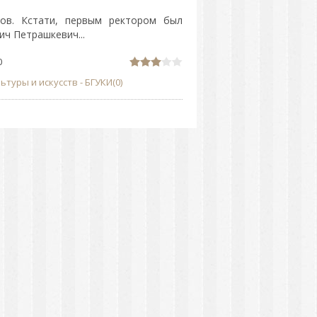
тов. Кстати, первым ректором был
ч Петрашкевич...
0
уры и искусств - БГУКИ(0)