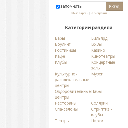
запомнить
Забыл пароль
|
Регистрация
Категории раздела
Бары
Бильярд
Боулинг
ВУЗы
Гостиницы
Казино
Кафе
Кинотеатры
Клубы
Концертные
залы
Культурно-
Музеи
развлекательные
центры
Оздоровительные
Пабы
центры
Рестораны
Солярии
Спа-салоны
Стриптиз -
клубы
Театры
Цирки