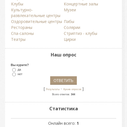
Клубы
Концертные залы
Культурно-
Музеи
развлекательные центры
Оздоровительные центры
Пабы
Рестораны
Солярии
Спа-салоны
Стриптиз - клубы
Театры
Цирки
Наш опрос
Вы курите?
да
нет
[
·
]
Результаты
Архив опросов
Всего ответов:
344
Статистика
Онлайн всего:
1