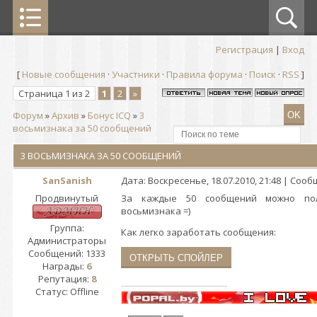
Регистрация
|
Вход
[
Новые сообщения
·
Участники
·
Правила форума
·
Поиск
·
RSS
]
Страница
1
из
2
1
2
»
Форум
»
Архив
»
Бонус ICQ
»
3
восьмизнака за 50 сообщений
3 ВОСЬМИЗНАКА ЗА 50 СООБЩЕНИЙ
SanSanish
Дата: Воскресенье, 18.07.2010, 21:48 | Соо
Продвинутый
За каждые 50 сообщений можно по
восьмизнака =)
Группа:
Как легко заработать сообщения:
Администраторы
Сообщений:
1333
Награды:
6
Репутация:
8
Статус:
Offline