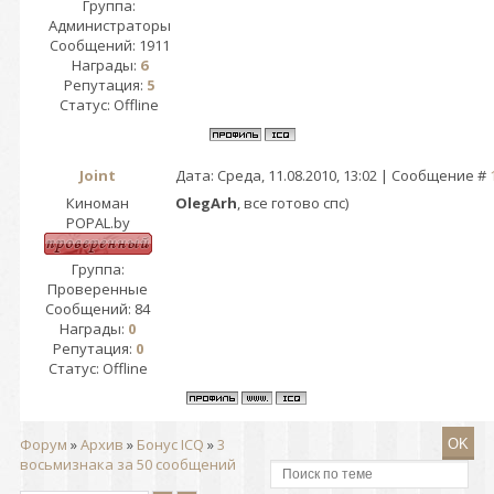
Группа:
Администраторы
Сообщений:
1911
Награды:
6
Репутация:
5
Статус:
Offline
Joint
Дата: Среда, 11.08.2010, 13:02 | Сообщение #
Киноман
OlegArh
, все готово спс)
POPAL.by
Группа:
Проверенные
Сообщений:
84
Награды:
0
Репутация:
0
Статус:
Offline
Форум
»
Архив
»
Бонус ICQ
»
3
восьмизнака за 50 сообщений