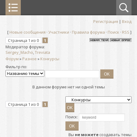
Регистрация
|
Вход
[
Новые сообщения
·
Участники
·
Правила форума
·
Поиск
·
RSS
]
Страница
1
из
0
1
Модератор форума:
Sergey_Macho
,
Treviata
Форум
»
Разное
»
Конкурсы
Фильтр по:
В данном форуме нет ни одной темы
Страница
1
из
0
1
Поиск:
Вы
не можете
создавать темы