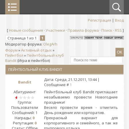
Регистрация
|
Вход
[
Новые сообщения
·
Участники
·
Правила форума
·
Поиск
·
RSS
]
Страница
1
из
1
1
Модератор форума:
OlegArh
Форум
»
Активный отдых
»
Пейнтбол
»
Пейнтбольный клуб
Bandit
(Игра в пейнтбол)
ПЕЙНТБОЛЬНЫЙ КЛУБ BANDIT
Дата: Среда, 21.12.2011, 13:44 |
Bandit
Сообщение #
1
Абитуриент
Пейнтбольный клуб Bandit приглашает
незабываемо провести Новогодние
Группа:
праздники!
Пользователи
Весело провести время - отметить
Сообщений:
1
День рождение или корпоратив.
Награды:
0
Прекрасный вариант для
Репутация:
0
корпоративного и семейного, а так же
Статус:
Offline
группового отдыха.