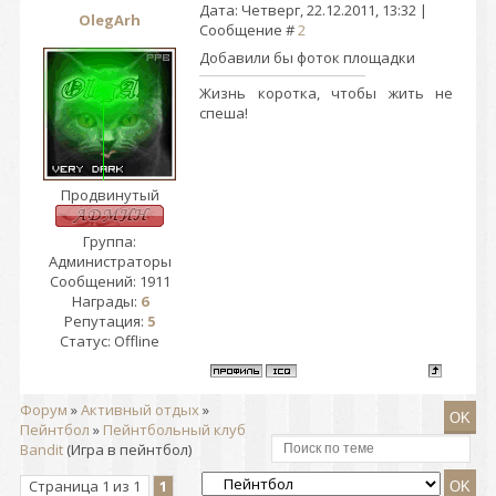
Дата: Четверг, 22.12.2011, 13:32 |
OlegArh
Сообщение #
2
Добавили бы фоток площадки
Жизнь коротка, чтобы жить не
спеша!
Продвинутый
Группа:
Администраторы
Сообщений:
1911
Награды:
6
Репутация:
5
Статус:
Offline
Форум
»
Активный отдых
»
Пейнтбол
»
Пейнтбольный клуб
Bandit
(Игра в пейнтбол)
Страница
1
из
1
1