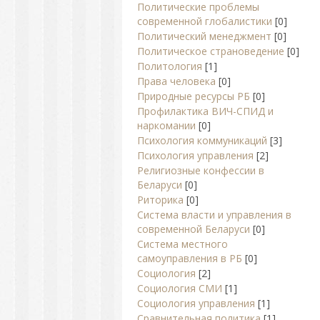
Политические проблемы
современной глобалистики
[0]
Политический менеджмент
[0]
Политическое страноведение
[0]
Политология
[1]
Права человека
[0]
Природные ресурсы РБ
[0]
Профилактика ВИЧ-СПИД и
наркомании
[0]
Психология коммуникаций
[3]
Психология управления
[2]
Религиозные конфессии в
Беларуси
[0]
Риторика
[0]
Система власти и управления в
современной Беларуси
[0]
Система местного
самоуправления в РБ
[0]
Социология
[2]
Социология СМИ
[1]
Социология управления
[1]
Сравнительная политика
[1]