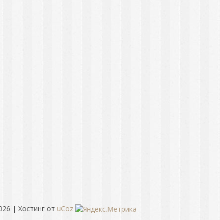
026
|
Хостинг от
uCoz