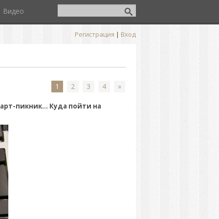
Видео
Регистрация
|
Вход
1
2
3
4
»
арт-пикник... Куда пойти на