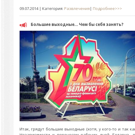
09.07.2014
| Категория:
Развлечения
|
Подробнее>>>
Большие выходные... Чем бы себя занять?
Итак, грядут большие выходные (хотя, у кого-то и так к
Независимости и переносом рабочих дней, Беларусь 