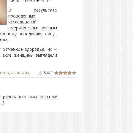
личностных качеств.
В результате
проведенных
исследований
американским ученым
ссивному поведению, живут
том.
т отменное здоровье, но и
 Такие женщины выглядели
есно
,
женщины
5.0
/
1
стрированные пользователи.
д
]