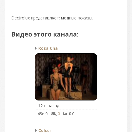
Electrolux представляет: модные показы.
Видео этого канала
:
Rosa Cha
12 г. назад
0
0
0.0
Colcci