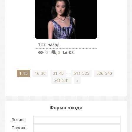
12 г. назад
0
0
0.0
1-15
16-30
31-45
..
511-525
526-540
541-541
»
Форма входа
Логин:
Пароль: