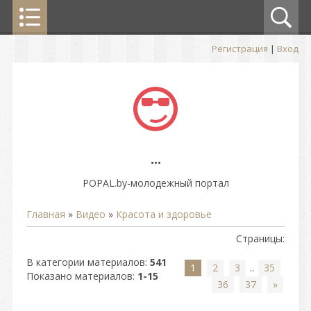
Регистрация
|
Вход
...
POPAL.by-молодежный портал
Главная
»
Видео
»
Красота и здоровье
Страницы
:
В категории материалов
:
541
1
2
3
..
35
Показано материалов
:
1-15
36
37
»