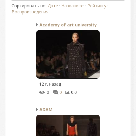
Сортировать по
:
Дате
·
Названию
↑
·
Рейтингу
·
Воспроизведения
Academy of art university
12 г. назад
0
0
0.0
ADAM