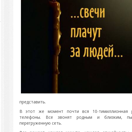
представить.
В этот же момент почти вся 10-тимиллионная р
телефоны. Все звонят родным и близким, пы
перегруженную сеть.