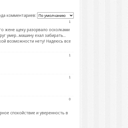
да комментариев:
1
ого жене щеку разорвало осколками
руг умер...машину ехал забирать...
такой возможности нету! Надеюсь все
1
1
0
рное спокойствие и уверенность в