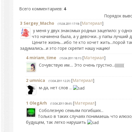
Всего комментариев
:
4
Порядок выво
3
Sergey_Macho
[
Материал
]
(15.04.2011 17:19)
у меня у двух знакомых родных зацепило: у одн
что начинена была, а у девочки...у папы лучший д
Цените жизнь....ибо те кто хочет жить...порой 
задумались...и это горе скрепит нашу нацию!
4
miriam_time
[
Материал
]
(15.04.2011 18:11)
Сочувствую им.... Это очень грустно...((((((((
2
umnica
[
Материал
]
(13.04.2011 12:21)
м-да, нет слов ...
1
OlegArh
[
Материал
]
(13.04.2011 09:41)
Соболезную семьям погибших...
Только в таких случаях понимаешь что илюзо
будущем, так легко нарушить