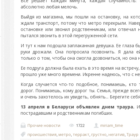
Все решает каждая минута, каждая случайность: с
абсолютно любая мелочь.
Выйдя из магазина, мы пошли на остановку, на кот
ждали транспорт, потому что метро перекрыли. Наве
остановке или звонил родственникам, или отвечал 
пытался звонить в этой перегруженной сети.
И тут к нам подошла заплаканная девушка. Ее глаза б
руки дрожали. Она попросила позвонить. Я дала е
только о том, чтобы она смогла дозвониться, но она н
Ее подруга должна была ехать в это время на встречу, 
прошло уже много времени. Икренне надеюсь, что с не
Когда случается что-то подобное, понимаешь, кто
дорог. Понимаешь, кому дорог ты. Семья, прежде всег
и очень захотелось их увидеть, обнять... Берегите себя
13 апреля в Беларуси объявлен днем траура.
Ис
пострадавшим и родственникам погибших.
Прочие новости
1722
miriam_time
происшествия
,
метро
,
терракт
,
грустно
,
негатив
,
Траур