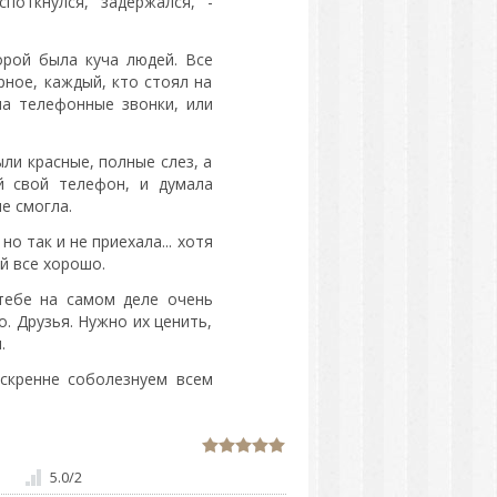
поткнулся, задержался, -
орой была куча людей. Все
рное, каждый, кто стоял на
на телефонные звонки, или
ыли красные, полные слез, а
й свой телефон, и думала
е смогла.
но так и не приехала... хотя
й все хорошо.
 тебе на самом деле очень
о. Друзья. Нужно их ценить,
.
кренне соболезнуем всем
5.0
/
2