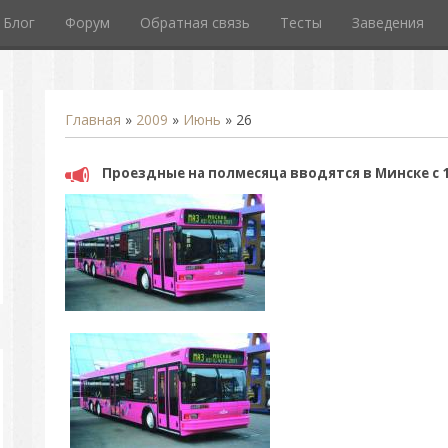
Блог
Форум
Обратная связь
Тесты
Заведения
Главная
»
2009
»
Июнь
»
26
Проездные на полмесяца вводятся в Минске с 1